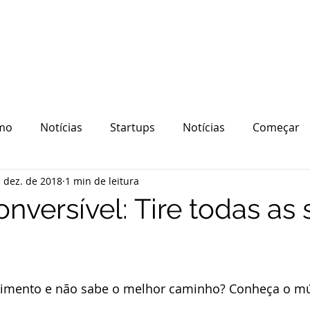
mo
Notícias
Startups
Notícias
Começar
 dez. de 2018
1 min de leitura
quipe
Ecossistema
Tecnologia
nversível: Tire todas as 
timento e não sabe o melhor caminho? Conheça o m