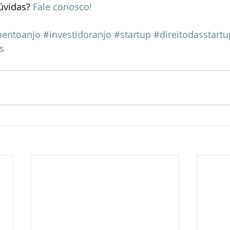
úvidas? 
Fale conosco!
mentoanjo
#investidoranjo
#startup
#direitodasstartu
s