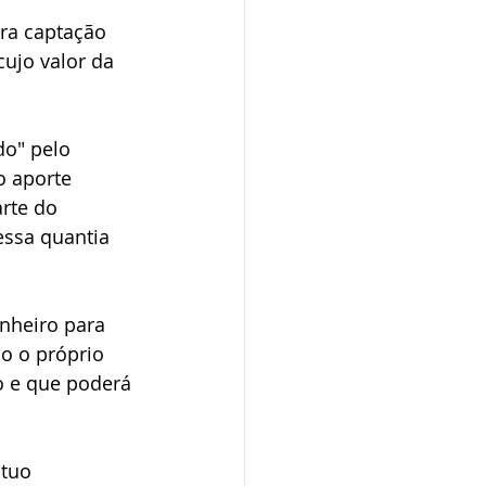
ra captação 
cujo valor da 
do" pelo 
o aporte 
rte do 
essa quantia 
nheiro para 
mo o próprio 
o e que poderá 
útuo 