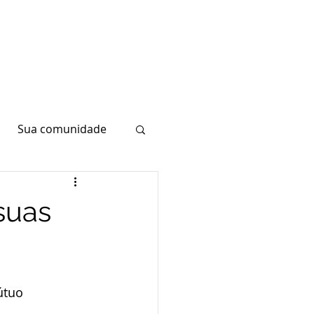
Sua comunidade
suas
útuo 