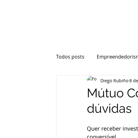
Todos posts
Empreendedoris
Diego Rubiño
8 de
Vesting
Contratos
E
Mútuo Co
dúvidas
Quer receber inves
conversível.