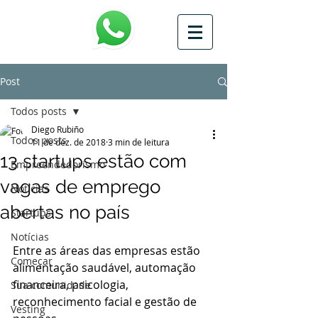
Post
Todos posts
Diego Rubiño
Todos posts
11 de dez. de 2018
3 min de leitura
13 startups estão com
Empreendedorismo
vagas de emprego
Notícias
abertas no país
Startups
Notícias
Entre as áreas das empresas estão 
Começar
alimentação saudável, automação 
financeira, psicologia, 
Sua comunidade
reconhecimento facial e gestão de 
Vesting