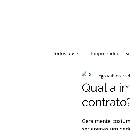
Todos posts
Empreendedoris
Diego Rubiño
23 d
Vesting
Contratos
E
Qual a i
contrato
Geralmente costuma
ser apenas um peda