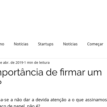
mo
Notícias
Startups
Notícias
Começar
e abr. de 2019
1 min de leitura
quipe
Ecossistema
Tecnologia
mportância de firmar um
?
-se a não dar a devida atenção a o que assinamos,
ço de papel, não é? 