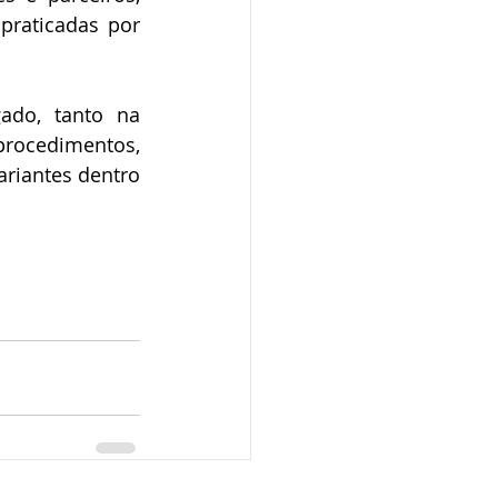
raticadas por 
do, tanto na 
rocedimentos, 
riantes dentro 
s