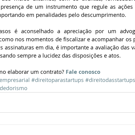
 presença de um instrumento que regule as ações p
importando em penalidades pelo descumprimento.
sos é aconselhado a apreciação por um advoga
como nos momentos de fiscalizar e acompanhar os p
assinaturas em dia, é importante a avaliação das va
sando sempre a lucidez das disposições e atos.
o elaborar um contrato? 
Fale conosco
oempresarial
#direitoparastartups
#direitodasstartup
ndedorismo