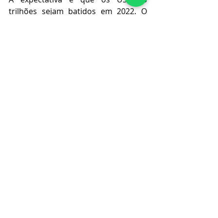
trilhões sejam batidos em 2022. O 
mercado está atraindo inclusive 
grandes players de outros setores — 
a Boston Dynamics, uma das 
empresas líderes em robótica, 
também anunciou, recentemente, 
que utilizará o robô Spot para 
analisar o progresso de construções.
Fonte: StartSe
Notícias
Empreendedorismo
Tecnologia