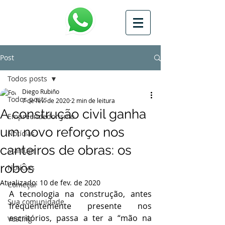
Post
Todos posts
Diego Rubiño
Todos posts
7 de fev. de 2020
2 min de leitura
A construção civil ganha
Empreendedorismo
um novo reforço nos
Notícias
canteiros de obras: os
Startups
robôs
Notícias
Atualizado:
10 de fev. de 2020
Começar
A tecnologia na construção, antes 
Sua comunidade
frequentemente presente nos 
escritórios, passa a ter a “mão na 
Vesting