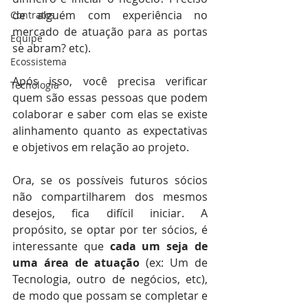
de alguém com experiência no 
Contratos
mercado de atuação para as portas 
Equipe
se abram? etc).
Ecossistema
⠀
Após isso, você precisa verificar 
Tecnologia
quem são essas pessoas que podem 
colaborar e saber com elas se existe 
alinhamento quanto as expectativas 
e objetivos em relação ao projeto.⠀
⠀
Ora, se os possíveis futuros sócios 
não compartilharem dos mesmos 
desejos, fica difícil iniciar. A 
propósito, se optar por ter sócios, é 
interessante que 
cada um seja de 
uma área de atuação
 (ex: Um de 
Tecnologia, outro de negócios, etc), 
de modo que possam se completar e 