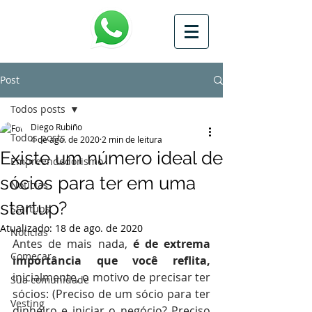
Post
Todos posts
Diego Rubiño
Todos posts
4 de ago. de 2020
2 min de leitura
Existe um número ideal de
Empreendedorismo
sócios para ter em uma
Notícias
startup?
Startups
Atualizado:
18 de ago. de 2020
Notícias
Antes de mais nada, 
é de extrema 
Começar
importância que você reflita,
inicialmente, o motivo de precisar ter 
Sua comunidade
sócios: (Preciso de um sócio para ter 
Vesting
dinheiro e iniciar o negócio? Preciso 