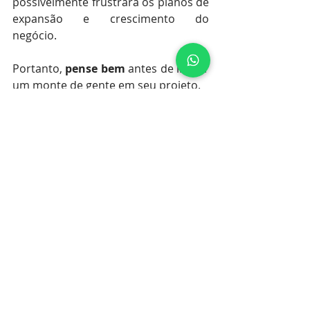
possivelmente frustrará os planos de 
expansão e crescimento do 
negócio. ⠀
⠀⠀ ⠀⠀
Portanto, 
pense bem
 antes de incluir 
um monte de gente em seu projeto. 
Organize muito bem o seu 
Captable.
Fique por dentro de todas as dicas 
em 
NOSSO SITE!
Startups
Empreendedorismo