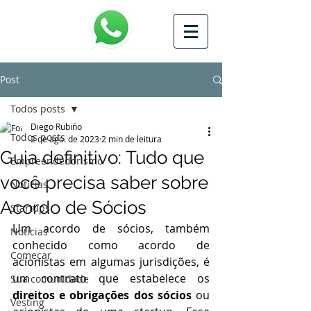
Post
Todos posts
Diego Rubiño
Todos posts
2 de ago. de 2023
2 min de leitura
Guia definitivo: Tudo que
Empreendedorismo
você precisa saber sobre
Notícias
Acordo de Sócios
Startups
Um acordo de sócios, também 
Notícias
conhecido como acordo de 
Começar
acionistas em algumas jurisdições, é 
um contrato que estabelece os 
Sua comunidade
direitos e obrigações dos sócios
 ou 
Vesting