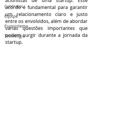
acionistas de uma startup. Esse 
Contratos
acordo é fundamental para garantir 
um relacionamento claro e justo 
Equipe
entre os envolvidos, além de abordar 
Ecossistema
várias questões importantes que 
podem surgir durante a jornada da 
Tecnologia
startup.