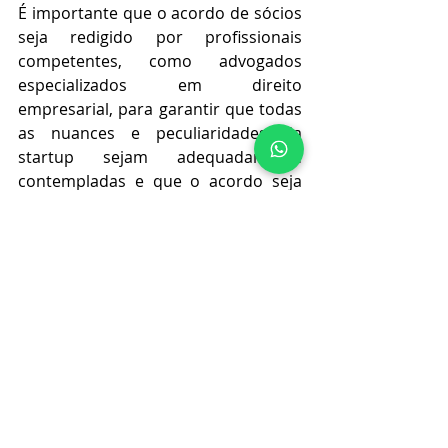
É importante que o acordo de sócios 
seja redigido por profissionais 
competentes, como advogados 
especializados em direito 
empresarial, para garantir que todas 
as nuances e peculiaridades da 
startup sejam adequadamente 
contempladas e que o acordo seja 
legalmente vinculativo. Além disso, o 
acordo de sócios deve ser 
revisado e 
atualizado 
conforme a startup 
cresce e se desenvolve, para refletir 
as 
mudanças na estrutura
 da 
empresa e nas relações entre os 
sócios.
Quer saber mais sobre esse e outros 
assuntos? Inscreva-se em nossa 
página: 