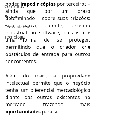
poder
 impedir cópias
 por terceiros – 
Contratos
ainda que por um prazo 
Equipe
determinado – sobre suas criações: 
seja marca, patente, desenho 
Ecossistema
industrial ou software, pois isto é 
Tecnologia
uma forma de se proteger, 
permitindo que o criador crie 
obstáculos de entrada para outros 
concorrentes.⠀⠀
⠀⠀
Além do mais, a propriedade 
intelectual permite que o negócio 
tenha um diferencial mercadológico 
diante das outras existentes no 
mercado, trazendo mais 
oportunidades 
para si.⠀⠀
⠀