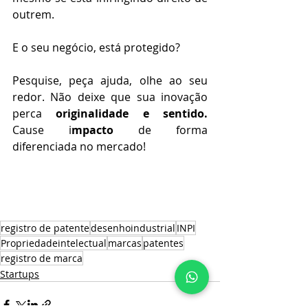
outrem.⠀⠀
⠀⠀
E o seu negócio, está protegido?⠀
⠀
Pesquise, peça ajuda, olhe ao seu 
redor. Não deixe que sua inovação 
perca 
originalidade e sentido.
Cause i
mpacto
 de forma 
diferenciada no mercado!⠀⠀
⠀⠀
⠀⠀
⠀⠀
⠀⠀
registro de patente
desenhoindustrial
INPI
Propriedadeintelectual
marcas
patentes
registro de marca
Startups