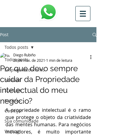
Post
Todos posts
Diego Rubiño
Todos posts
28 de mai. de 2021
1 min de leitura
Por que devo sempre
Empreendedorismo
cuidar da Propriedade
Notícias
intelectual do meu
Startups
negócio?
Notícias
A propriedade intelectual é o ramo 
Começar
que protege o objeto da criatividade 
Sua comunidade
das mentes humanas. Para negócios 
Vesting
inovadores, é muito importante 