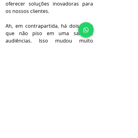
oferecer soluções inovadoras para 
os nossos clientes.
Ah, em contrapartida, há dois anos 
que não piso em uma sala de 
audiências. Isso mudou muito 
também. Antigamente isso era 
rotineiro, por conta das demandas 
judiciais!!!
O que eu tenho a dizer com isso 
tudo? Só tenho a agradecer a minha 
família que sempre me apoiou e me 
inspirou, a cada experiência e 
oportunidade que tive, a cada 
contato, cada conversa, cada pessoa 
que conheci ao longo dessa 
trajetória, e é claro, a Accenture por 
abrir tanto minha cabeça. Tenho 