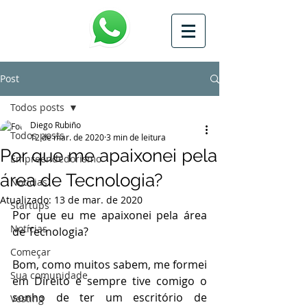
Post
Todos posts
Diego Rubiño
Todos posts
12 de mar. de 2020
3 min de leitura
Por que me apaixonei pela
Empreendedorismo
área de Tecnologia?
Notícias
Atualizado:
13 de mar. de 2020
Startups
Por que eu me apaixonei pela área 
Notícias
de Tecnologia?
Começar
Bom, como muitos sabem, me formei 
Sua comunidade
em Direito e sempre tive comigo o 
sonho de ter um escritório de 
Vesting