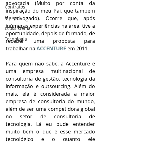
advocacia (Muito por conta da 
Contratos
inspiração do meu Pai, que também 
Equipe
é advogado). Ocorre que, após 
inúmeras experiências na área, tive a 
Ecossistema
oportunidade, depois de formado, de 
Tecnologia
receber uma proposta para 
trabalhar na 
ACCENTURE
 em 2011. 
Para quem não sabe, a Accenture é 
uma empresa multinacional de 
consultoria de gestão, tecnologia da 
informação e outsourcing. Além do 
mais, ela é considerada a maior 
empresa de consultoria do mundo, 
além de ser uma competidora global 
no setor de consultoria de 
tecnologia. Lá eu pude entender 
muito bem o que é esse mercado 
tecnológico e o quanto ele 