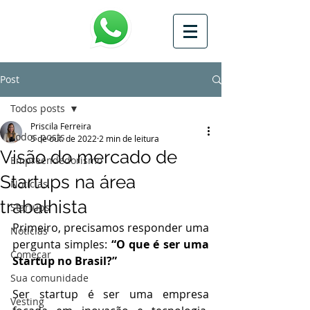
Post
Todos posts
Priscila Ferreira
Todos posts
5 de out. de 2022
2 min de leitura
Visão do mercado de
Empreendedorismo
Startups na área
Notícias
trabalhista
Startups
Primeiro, precisamos responder uma 
Notícias
pergunta simples: 
“O que é ser uma 
Começar
Startup no Brasil?”
Sua comunidade
Ser startup é ser uma empresa 
Vesting