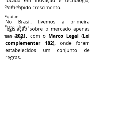
focada em inovação e tecnologia, 
Contratos
com rápido crescimento.
Equipe
No Brasil, tivemos a primeira 
Ecossistema
legislação sobre o mercado apenas 
em 
2021, 
com o 
Marco Legal (Lei 
Tecnologia
complementar 182),
 onde foram 
estabelecidos um conjunto de 
regras.