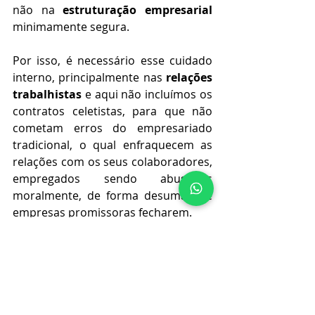
não na 
estruturação empresarial 
minimamente segura.
Por isso, é necessário esse cuidado 
interno, principalmente nas 
relações 
trabalhistas 
e aqui não incluímos os 
contratos celetistas, para que não 
cometam erros do empresariado 
tradicional, o qual enfraquecem as 
relações com os seus colaboradores, 
empregados sendo abusados 
moralmente, de forma desumana e 
empresas promissoras fecharem.
Sim, trabalhar para uma startup 
desenvolvendo uma consultoria 
jurídica que atenda às necessidades 
desse início, meio e sucesso, é a 
cultura que todas as startups 