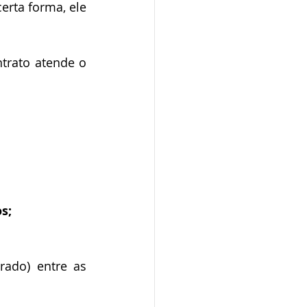
De certa forma, ele 
rato atende o 
s; 
rado) entre as 