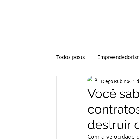
Todos posts
Empreendedoris
Diego Rubiño
21 
Vesting
Contratos
E
Você sab
contrato
destruir
Com a velocidade d