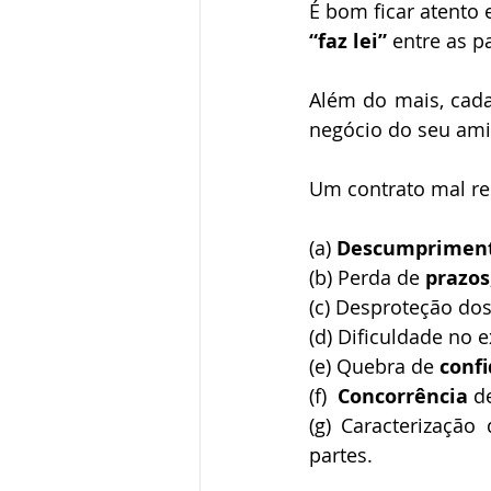
É bom ficar atento e
“faz lei”
 entre as pa
Além do mais, cada
negócio do seu ami
Um contrato mal re
(a)
 Descumprimen
(b) Perda de 
prazos
(c) Desproteção dos
(d) Dificuldade no 
(e) Quebra de 
confi
(f)  
Concorrência
 d
(g) Caracterização 
partes. 
⠀⠀ 