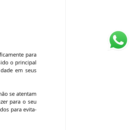
ficamente para 
do o principal 
idade em seus 
não se atentam 
er para o seu 
os para evita-