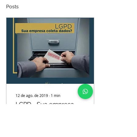
Posts
12 de ago. de 2019
∙
1
min
LGPD - Sua empresa
coleta dados?
Você já pensou em quais
tipos de dados sua
empresa coleta? Até o