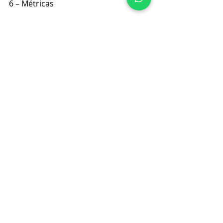
6 – Métricas
7 – Execução ágil
8 – Planejamento para captação de 
recursos
9 – Construção de cultura
10 – Crescimento: pense grande
#DIREITODIGITAL
#STARTUPS
#DIREITOEMPRESARIAL
#DIREITODASSTARTUPS
Notícias