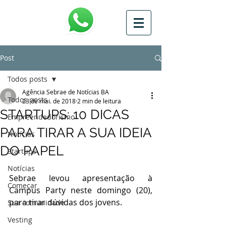
Post
Todos posts
Agência Sebrae de Notícias BA
Todos posts
23 de mai. de 2018
2 min de leitura
STARTUPS: 10 DICAS
Empreendedorismo
PARA TIRAR A SUA IDEIA
Notícias
DO PAPEL
Startups
Notícias
Sebrae levou apresentação à 
Começar
Campus Party neste domingo (20), 
para tirar dúvidas dos jovens.
Sua comunidade
Vesting