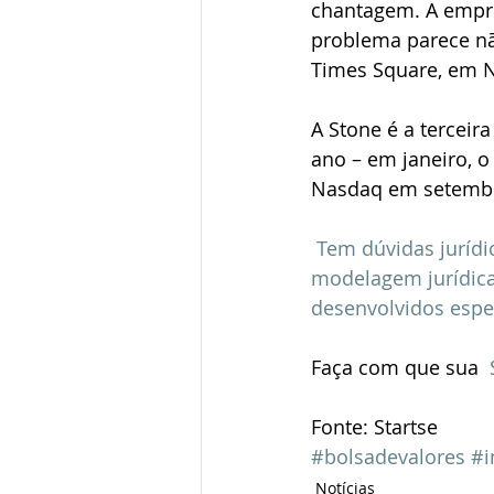
chantagem. A empres
problema parece nã
Times Square, em N
A Stone é a terceir
ano – em janeiro, 
Nasdaq em setemb
Tem dúvidas jurídi
modelagem jurídic
desenvolvidos espe
Faça com que sua  
Fonte: Startse 
#bolsadevalores
#i
Notícias