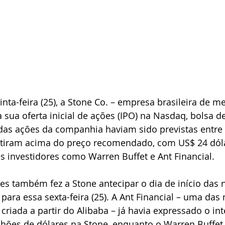
ta-feira (25), a Stone Co. – empresa brasileira de me
 sua oferta inicial de ações (IPO) na Nasdaq, bolsa d
 das ações da companhia haviam sido previstas entre
rtiram acima do preço recomendado, com US$ 24 dóla
s investidores como Warren Buffet e Ant Financial.
s também fez a Stone antecipar o dia de início das 
 para essa sexta-feira (25). A Ant Financial – uma das
criada a partir do Alibaba – já havia expressado o in
lhões de dólares na Stone, enquanto o Warren Buffet 