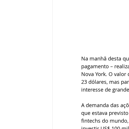
Na manhã desta quin
pagamento – realiza
Nova York. O valor
23 dólares, mas pa
interesse de grande
A demanda das açõe
que estava previsto
fintechs do mundo, 
investir US$ 100 mi