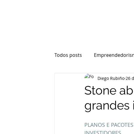
Todos posts
Empreendedoris
Diego Rubiño
26 d
Vesting
Contratos
E
Stone abr
grandes 
PLANOS E PACOTES
INVESTIDORES.