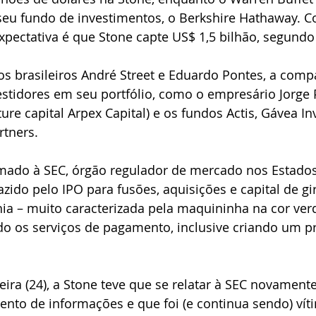
seu fundo de investimentos, o Berkshire Hathaway. C
 expectativa é que Stone capte US$ 1,5 bilhão, segundo
s brasileiros André Street e Eduardo Pontes, a compa
estidores em seu portfólio, como o empresário Jorge
ture capital Arpex Capital) e os fundos Actis, Gávea I
rtners.
rmado à SEC, órgão regulador de mercado nos Estados
trazido pelo IPO para fusões, aquisições e capital de g
ia – muito caracterizada pela maquininha na cor ver
do os serviços de pagamento, inclusive criando um 
eira (24), a Stone teve que se relatar à SEC novamente
nto de informações e que foi (e continua sendo) vít