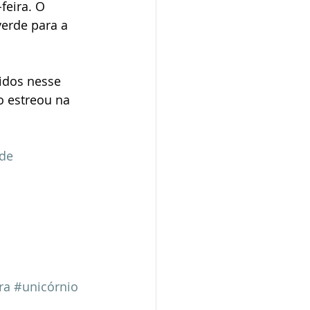
feira. O 
erde para a 
idos nesse 
o estreou na 
de 
 
 
ra
#unicórnio