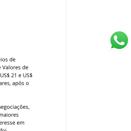
ios de 
e Valores de 
 US$ 21 e US$ 
res, após o 
negociações, 
 maiores 
teresse em 
foi 