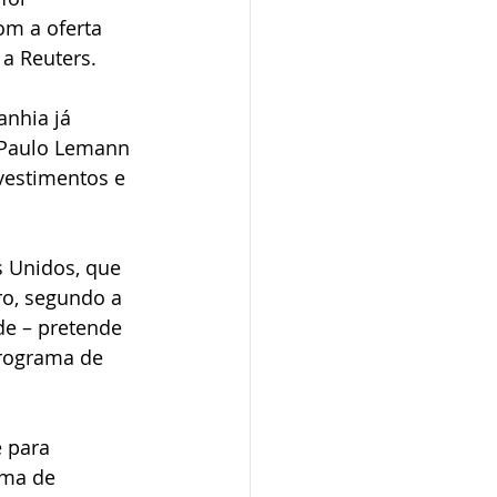
om a oferta 
 a Reuters.
nhia já 
 Paulo Lemann 
nvestimentos e 
 Unidos, que 
iro, segundo a 
de – pretende 
programa de 
 para 
ima de 